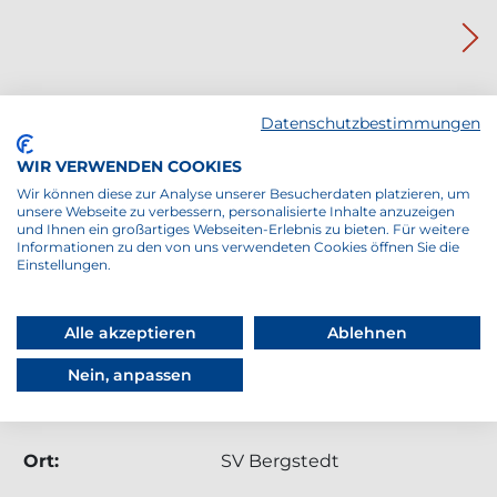
Datenschutzbestimmungen
WIR VERWENDEN COOKIES
Wir können diese zur Analyse unserer Besucherdaten platzieren, um
unsere Webseite zu verbessern, personalisierte Inhalte anzuzeigen
TERMIN: TURNIERE - 1. BERGSTEDT OPEN SEN
und Ihnen ein großartiges Webseiten-Erlebnis zu bieten. Für weitere
TURNIERE
Informationen zu den von uns verwendeten Cookies öffnen Sie die
Einstellungen.
1. Bergstedt Open Seniors (Seniorenserie)
Alle akzeptieren
Ablehnen
Datum:
17.08.2026 – 23.08.2026
Nein, anpassen
Uhrzeit:
ganztägig
Ort:
SV Bergstedt