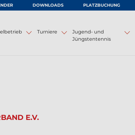
ENDER
DOWNLOADS
PLATZBUCHUNG
.V.
elbetrieb
Turniere
Jugend- und
Jüngstentennis
nlagen
Hamburg Ladies and Gents Cup
BAND E.V.