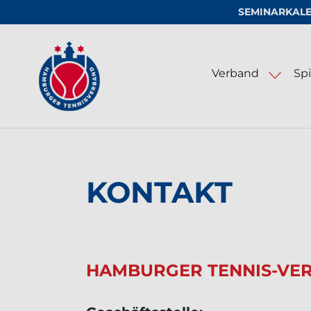
SEMINARKAL
Logo vom Hamburger Tennis-Verband e
Verband
Spi
LED-Beleuchtung für Tennisa
KONTAKT
HAMBURGER TENNIS-VER