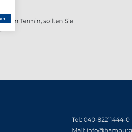
sen
 einen Termin, sollten Sie
.
Tel.:
040-82211444-0
Mail:
info@hamburge