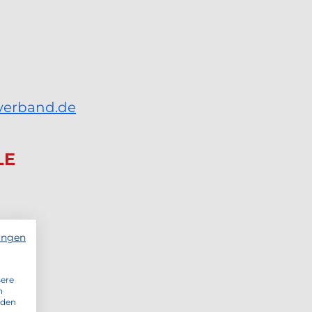
verband.de
LE
ungen
sere
n
 den