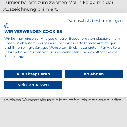
Turnier bereits zum zweiten Mal in Folge mit der
Auszeichnung prämiert.
Der Tournament Recognition Award wird für
Datenschutzbestimmungen
Turniere vergeben, die in besonders guter Art, die
WIR VERWENDEN COOKIES
Standards und Herausforderungen der
Wir können diese zur Analyse unserer Besucherdaten platzieren, um
Turnierorganisation erfüllen. Damit zählt der
unsere Webseite zu verbessern, personalisierte Inhalte anzuzeigen
Hamburg Ladies and Gents Cup zu den führenden
und Ihnen ein großartiges Webseiten-Erlebnis zu bieten. Für weitere
Informationen zu den von uns verwendeten Cookies öffnen Sie die
Events auf ITF-Ebene und wird künftig auf der Seite
Einstellungen.
des internationalen Verbands dort als solches
gekenntzeichnet sein.
Alle akzeptieren
Ablehnen
Turnierdirektor Björn Kroll zeigte sich stolz über die
Nein, anpassen
Auszeichnung und bedankte sich bei seinem Team,
ohne deren Hilfe und Einsatz die Umsetzung einer
solchen Veranstaltung nicht möglich gewesen wäre.