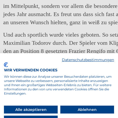
im Mittelpunkt, sondern vor allem die besondere
jedes Jahr ausmacht. Es freut uns dass sich fast 
an unseren Wunsch hielten, ganz in weiß zu spiel
Und auch sportlich wurde vieles geboten. So set
Maximilian Todorov durch. Der Spieler vom Kli
den an Position 8 gesetzten Frazier Rengifo mit 6
Bei den Damen kam es im Finale zu einem Schw
Datenschutzbestimmungen
Hier triumphierte die vier Jahre ältere Jolie Aben
WIR VERWENDEN COOKIES
gegen Isabella Abendroth. Auch im ausgetragen
Wir können diese zur Analyse unserer Besucherdaten platzieren, um
unsere Webseite zu verbessern, personalisierte Inhalte anzuzeigen
Jolie Abendroth vom Der Club an der Alster den 
und Ihnen ein großartiges Webseiten-Erlebnis zu bieten. Für weitere
Informationen zu den von uns verwendeten Cookies öffnen Sie die
An der Seite von Joshua Knuth besiegten sie das
Einstellungen.
mit 7:6 7:5.
Alle akzeptieren
Ablehnen
Bei strahlendem Sonnenschein wurde angefeuert