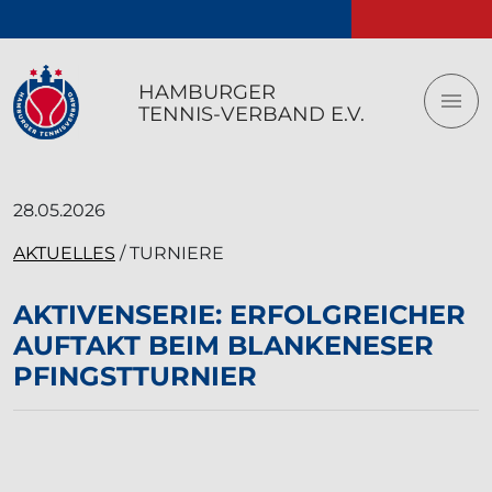
Logo vom Hamburger Tennis-Verband e.V.
HAMBURGER
TENNIS-VERBAND E.V.
28.05.2026
AKTUELLES
/ TURNIERE
AKTIVENSERIE: ERFOLGREICHER
AUFTAKT BEIM BLANKENESER
PFINGSTTURNIER