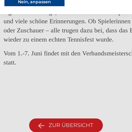
und einfach das Miteinander genossen. Der Duft
Nein, anpassen
lag über der Anlage, überall entstanden Gespräc
und viele schöne Erinnerungen. Ob Spielerinnen 
oder Zuschauer – alle trugen dazu bei, dass das 
wieder zu einem echten Tennisfest wurde.
Vom 1.-7. Juni findet mit den Verbandsmeistersch
statt.
ZUR ÜBERSICHT