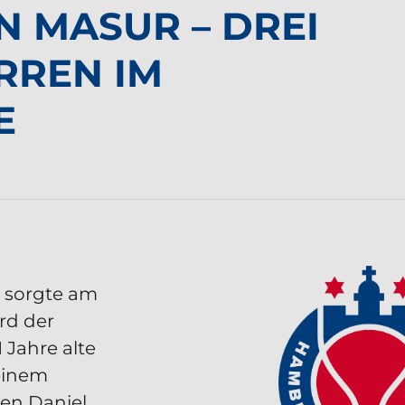
N MASUR – DREI
RREN IM
E
 sorgte am
rd der
 Jahre alte
 einem
en Daniel