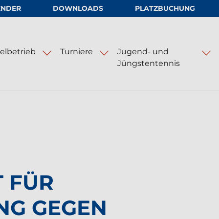
ENDER
DOWNLOADS
PLATZBUCHUNG
.V.
elbetrieb
Turniere
Jugend- und
Jüngstentennis
nlagen
Hamburg Ladies and Gents Cup
T FÜR
NG GEGEN