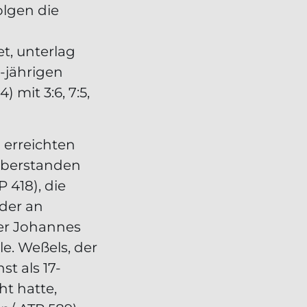
lgen die
t, unterlag
-jährigen
 mit 3:6, 7:5,
 erreichten
 überstanden
 418), die
 der an
ger Johannes
le. Weßels, der
 als 17-
ht hatte,