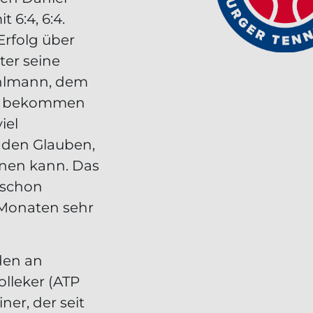
 6:4, 6:4.
Erfolg über
er seine
ohlmann, dem
B, bekommen
iel
r den Glauben,
nnen kann. Das
 schon
n Monaten sehr
den an
lleker (ATP
ner, der seit