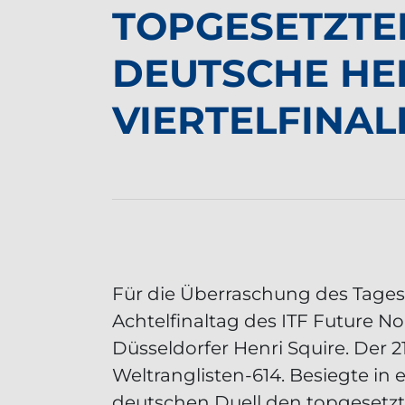
TOPGESETZTE
DEUTSCHE HE
VIERTELFINAL
Für die Überraschung des Tages
Achtelfinaltag des ITF Future No
Düsseldorfer Henri Squire. Der 21
Weltranglisten-614. Besiegte in
deutschen Duell den topgesetzt