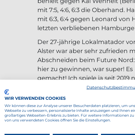
behielt gegen Kai Wehnelt (Berl
mit 7:5, 4:6, 6:3 die Oberhand. 
mit 6:3, 6:4 gegen Leonard von 
letzten verbliebenen Hamburger
Der 27-jährige Lokalmatador vo
Alster war aber sehr zufrieden 
Abschneiden beim Future Nord:
hier zu gewinnen, war super! Es
gemacht! Ich spiele ja seit 2019
international, und ich hatte eige
Datenschutzbestimm
nicht geplant, das Turnier mitzu
WIR VERWENDEN COOKIES
dann hatte von Hindte Ende S
Wir können diese zur Analyse unserer Besucherdaten platzieren, um un
Webseite zu verbessern, personalisierte Inhalte anzuzeigen und Ihnen ei
Wildcard-Turnier im Vorfeld des
großartiges Webseiten-Erlebnis zu bieten. Für weitere Informationen zu
von uns verwendeten Cookies öffnen Sie die Einstellungen.
gewonnen und sich somit seine
Hauptfeldteilnahme erspielt. Sei