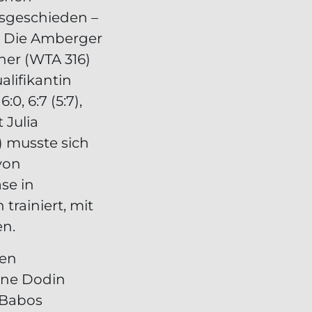
sgeschieden –
. Die Amberger
ner (WTA 316)
alifikantin
0, 6:7 (5:7),
 Julia
 musste sich
von
se in
trainiert, mit
en.
den
ane Dodin
 Babos