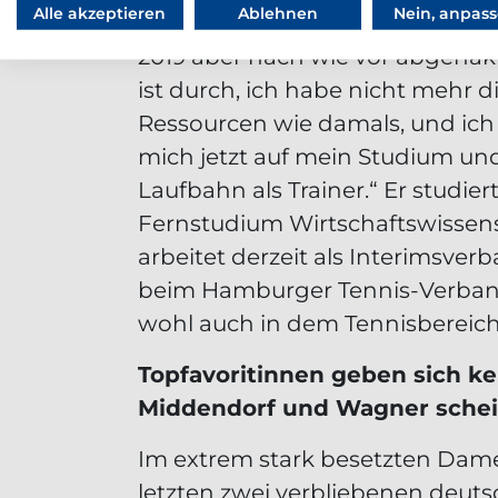
Alle akzeptieren
Ablehnen
Nein, anpas
Karriere ist für den deutschen V
2019 aber nach wie vor abgehakt
ist durch, ich habe nicht mehr di
Ressourcen wie damals, und ich
mich jetzt auf mein Studium un
Laufbahn als Trainer.“ Er studier
Fernstudium Wirtschaftswissen
arbeitet derzeit als Interimsve
beim Hamburger Tennis-Verband
wohl auch in dem Tennisbereich
Topfavoritinnen geben sich ke
Middendorf und Wagner schei
Im extrem stark besetzten Dame
letzten zwei verbliebenen deut