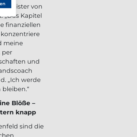
sen
izemeister von
: „Das Kapitel
e finanziellen
 konzentriere
d meine
t per
schaften und
rbandscoach
. „Ich werde
 bleiben.“
ine Blöße –
tern knapp
nfeld sind die
schen