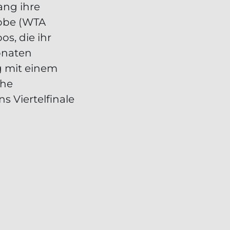
ang ihre
obbe (WTA
bos, die ihr
onaten
g mit einem
che
ns Viertelfinale