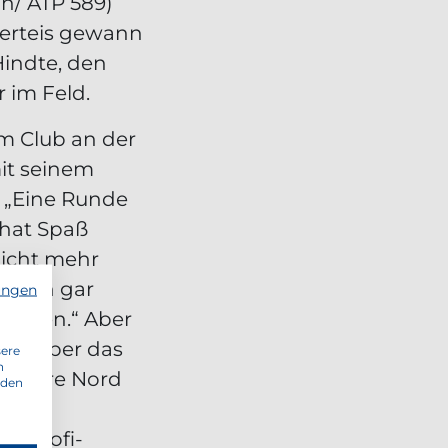
in/ ATP 589)
Haerteis gewann
Hindte, den
 im Feld.
m Club an der
mit seinem
 „Eine Runde
 hat Spaß
 nicht mehr
ntlich gar
ungen
spielen.“ Aber
eptember das
sere
n
 Future Nord
 den
ne Profi-