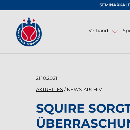
SEMINARKAL
Logo vom Hamburger Tennis-Verband e
Verband
Spi
LED-Beleuchtung für Tennisa
21.10.2021
AKTUELLES
/ NEWS-ARCHIV
SQUIRE SORG
ÜBERRASCHU