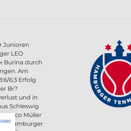
r Junioren
ger LEO
ik Burina durch
wingen. Am
:6/6:3 Erfolg
der Br?
rlust und in
aus Schleswig
n marco Müller
ungen
 Der Hamburger