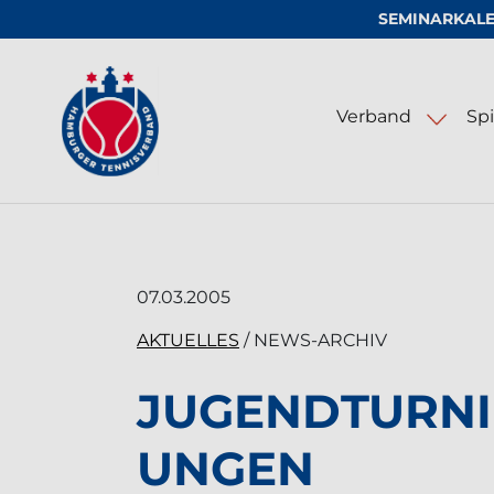
SEMINARKAL
Logo vom Hamburger Tennis-Verband e
Verband
Spi
LED-Beleuchtung für Tennisa
07.03.2005
AKTUELLES
/ NEWS-ARCHIV
JUGENDTURNI
UNGEN