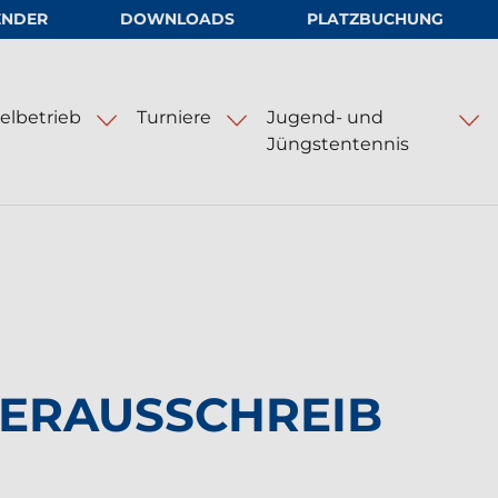
ENDER
DOWNLOADS
PLATZBUCHUNG
.V.
elbetrieb
Turniere
Jugend- und
Jüngstentennis
nlagen
Hamburg Ladies and Gents Cup
ERAUSSCHREIB