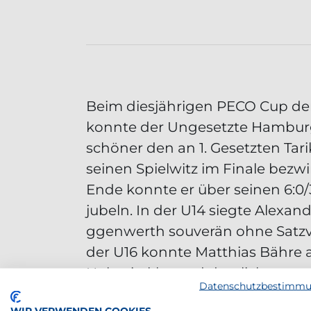
Beim diesjährigen PECO Cup de
konnte der Ungesetzte Hambur
schöner den an 1. Gesetzten Tar
seinen Spielwitz im Finale bez
Ende konnte er über seinen 6:0/3
jubeln. In der U14 siegte Alexan
ggenwerth souverän ohne Satzve
der U16 konnte Matthias Bähre 
Holstein klar und deutlich gege
Datenschutzbestimm
(GTGHC) mit 6:0/6:0 gewinnen.
WIR VERWENDEN COOKIES