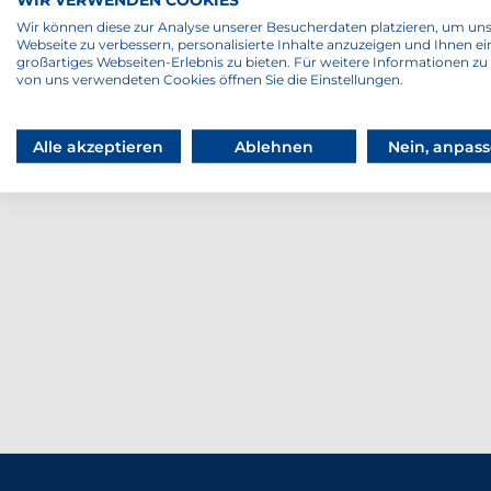
Tennisverband bedankt sich bei
Wir können diese zur Analyse unserer Besucherdaten platzieren, um un
PECO für die gro?z?gie Unterstü
Webseite zu verbessern, personalisierte Inhalte anzuzeigen und Ihnen ei
großartiges Webseiten-Erlebnis zu bieten. Für weitere Informationen zu
diesem Turnier.
von uns verwendeten Cookies öffnen Sie die Einstellungen.
Alle akzeptieren
Ablehnen
Nein, anpas