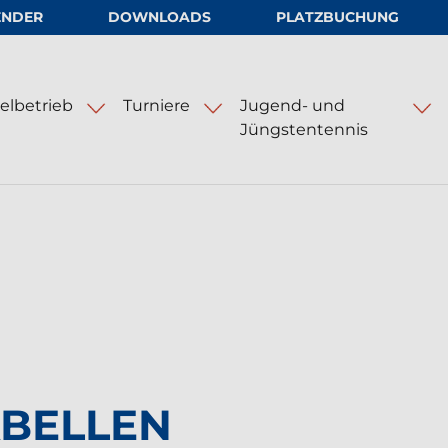
ENDER
DOWNLOADS
PLATZBUCHUNG
.V.
elbetrieb
Turniere
Jugend- und
Jüngstentennis
nlagen
Hamburg Ladies and Gents Cup
BELLEN