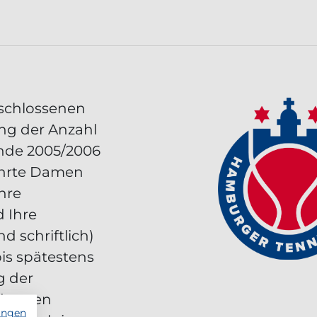
eschlossenen
ng der Anzahl
nde 2005/2006
ehrte Damen
Ihre
 Ihre
 schriftlich)
is spätestens
g der
ldungen
ungen