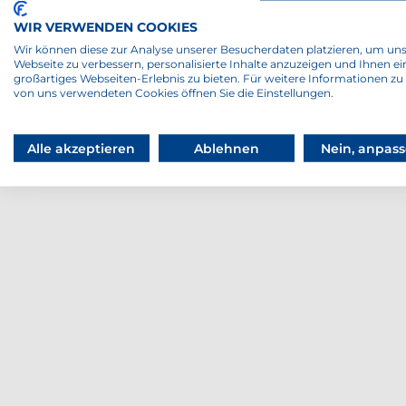
können Sie wie bereits im Som
WIR VERWENDEN COOKIES
Winter online vornehmen. Hierzu
Wir können diese zur Analyse unserer Besucherdaten platzieren, um un
noch weitergehende Informatio
Webseite zu verbessern, personalisierte Inhalte anzuzeigen und Ihnen ei
großartiges Webseiten-Erlebnis zu bieten. Für weitere Informationen zu
freundlichen großen Hamburger
von uns verwendeten Cookies öffnen Sie die Einstellungen.
Verband e. V. Gez. Jens P. Krüger
Alle akzeptieren
Ablehnen
Nein, anpas