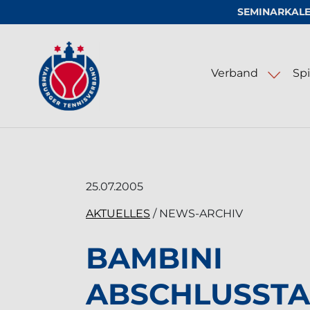
SEMINARKAL
Logo vom Hamburger Tennis-Verband e
Verband
Spi
LED-Beleuchtung für Tennisa
25.07.2005
AKTUELLES
/ NEWS-ARCHIV
BAMBINI
ABSCHLUSSTA